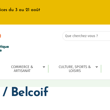
ices du 3 au 21 août
Rechercher:
Search
for...
COMMERCE &
CULTURE, SPORTS &
ARTISANAT
LOISIRS
/ Belcoif