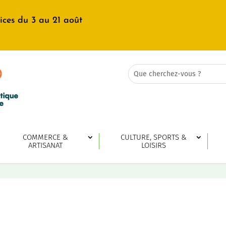
ices du 3 au 21 août
Rechercher:
Search
for...
COMMERCE &
CULTURE, SPORTS &
ARTISANAT
LOISIRS