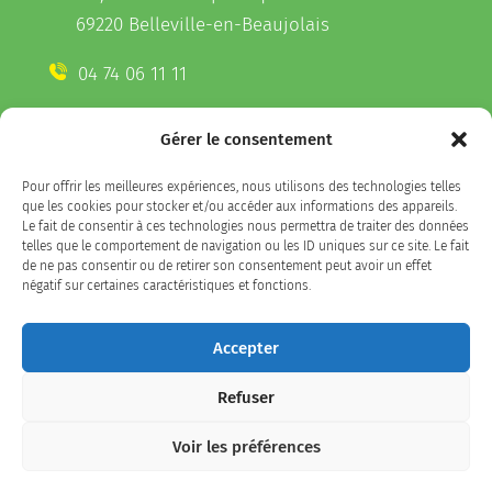
69220 Belleville-en-Beaujolais
04 74 06 11 11
Gérer le consentement
CONTACTEZ-NOUS
Pour offrir les meilleures expériences, nous utilisons des technologies telles
Télécharger l'appli Belleville
que les cookies pour stocker et/ou accéder aux informations des appareils.
sur votre smartphone
Le fait de consentir à ces technologies nous permettra de traiter des données
telles que le comportement de navigation ou les ID uniques sur ce site. Le fait
de ne pas consentir ou de retirer son consentement peut avoir un effet
négatif sur certaines caractéristiques et fonctions.
SUIVEZ-NOUS
Accepter
Refuser
Facebook
LinkedIn
Instagram
Voir les préférences
Plan du site
/
politique de confidentialité / Mentions