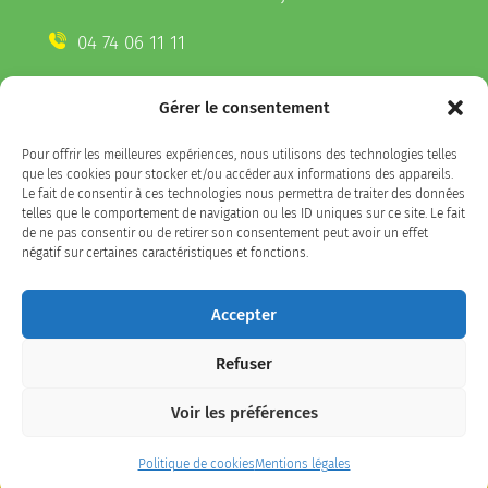
04 74 06 11 11
Gérer le consentement
CONTACTEZ-NOUS
Pour offrir les meilleures expériences, nous utilisons des technologies telles
Télécharger l'appli Belleville
que les cookies pour stocker et/ou accéder aux informations des appareils.
sur votre smartphone
Le fait de consentir à ces technologies nous permettra de traiter des données
telles que le comportement de navigation ou les ID uniques sur ce site. Le fait
de ne pas consentir ou de retirer son consentement peut avoir un effet
négatif sur certaines caractéristiques et fonctions.
SUIVEZ-NOUS
Accepter
Refuser
Facebook
LinkedIn
Instagram
Voir les préférences
Plan du site
/
politique de confidentialité / Mentions
Politique de cookies
Mentions légales
légales
/
Accessibilité : partiellement conforme