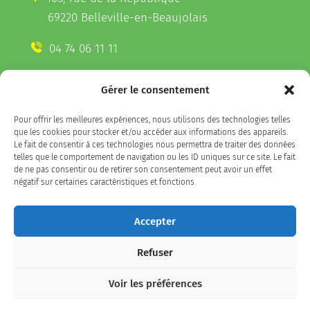
69220 Belleville-en-Beaujolais
04 74 06 11 11
Gérer le consentement
CONTACTEZ-NOUS
Pour offrir les meilleures expériences, nous utilisons des technologies telles
Télécharger l'appli Belleville
que les cookies pour stocker et/ou accéder aux informations des appareils.
sur votre smartphone
Le fait de consentir à ces technologies nous permettra de traiter des données
telles que le comportement de navigation ou les ID uniques sur ce site. Le fait
de ne pas consentir ou de retirer son consentement peut avoir un effet
négatif sur certaines caractéristiques et fonctions.
SUIVEZ-NOUS
Accepter
Refuser
Facebook
LinkedIn
Instagram
Voir les préférences
Plan du site
/
politique de confidentialité / Mentions