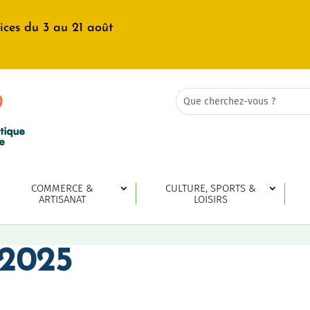
ices du 3 au 21 août
Rechercher:
Search
for...
COMMERCE &
CULTURE, SPORTS &
ARTISANAT
LOISIRS
 2025