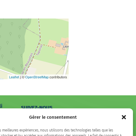
Leaflet
| ©
OpenStreetMap
contributors
li
SUIVEZ-NOUS
hone
Gérer le consentement
Facebook
LinkedIn
Instagram
es meilleures expériences, nous utilisons des technologies telles que les
 stocker et/ou accéder aux informations des appareils. Le fait de consentir à