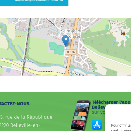
Télécharger l'app
TACTEZ-NOUS
Belleville
sur votre smartp
05, rue de la République
9220 Belleville-en-
Pour offrir l
cookies pour