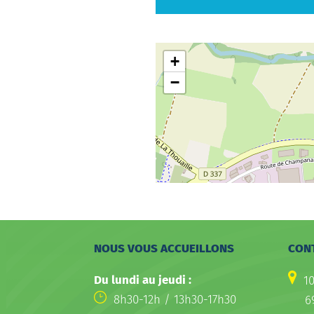
+
−
NOUS VOUS ACCUEILLONS
CON
Du lundi au jeudi :
1
8h30-12h / 13h30-17h30
6