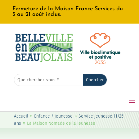
Fermeture de la Maison France Services du
3 au 21 août inclus.
Rechercher:
Search
for...
»
»
Accueil
Enfance / jeunesse
Service jeunesse 11/25
»
ans
La Maison Nomade de la Jeunesse