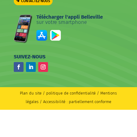
CONTACTEZ-NOUS
Télécharger l'appli Belleville
sur votre smartphone
SUIVEZ-NOUS
Facebook
LinkedIn
Instagram
Plan du site
/
politique de confidentialité / Mentions
légales
/
Accessibilité : partiellement conforme