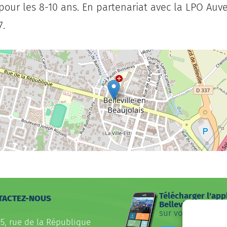
pour les 8-10 ans.
En partenariat avec la LPO Au
7.
Télécharger l'app
TACTEZ-NOUS
Belleville
sur votre smartp
05, rue de la République