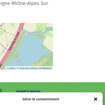
vergne-Rhône-Alpes.
Sur
Leaflet
| ©
OpenStreetMap
contributors
li
SUIVEZ-NOUS
hone
Gérer le consentement