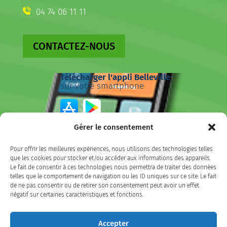
04 74 06 11 11
CONTACTEZ-NOUS
Télécharger l'appli Belleville
sur votre smartphone
Gérer le consentement
SUIVEZ-NOUS
Pour offrir les meilleures expériences, nous utilisons des technologies telles
que les cookies pour stocker et/ou accéder aux informations des appareils.
Le fait de consentir à ces technologies nous permettra de traiter des données
Facebook
LinkedIn
Instagram
telles que le comportement de navigation ou les ID uniques sur ce site. Le fait
de ne pas consentir ou de retirer son consentement peut avoir un effet
négatif sur certaines caractéristiques et fonctions.
Accepter