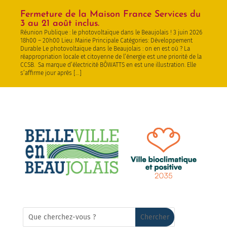
Fermeture de la Maison France Services du
3 au 21 août inclus.
Réunion Publique : le photovoltaïque dans le Beaujolais ! 3 juin 2026
18h00 – 20h00 Lieu: Mairie Principale Catégories: Développement
Durable Le photovoltaïque dans le Beaujolais : on en est où ? La
réappropriation locale et citoyenne de l’énergie est une priorité de la
CCSB. Sa marque d’électricité BÔWATTS en est une illustration. Elle
s’affirme jour après […]
Rechercher:
Search
for...