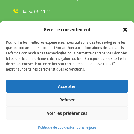
04 74 06 11 11
Gérer le consentement
CONTACTEZ-NOUS
Pour offrir les meilleures expériences, nous utilisons des technologies telles
Télécharger l'appli Belleville
que les cookies pour stocker et/ou accéder aux informations des appareils.
sur votre smartphone
Le fait de consentir à ces technologies nous permettra de traiter des données
telles que le comportement de navigation ou les ID uniques sur ce site. Le fait
de ne pas consentir ou de retirer son consentement peut avoir un effet
négatif sur certaines caractéristiques et fonctions.
SUIVEZ-NOUS
Accepter
Refuser
Facebook
LinkedIn
Instagram
Voir les préférences
Plan du site
/
politique de confidentialité / Mentions
Politique de cookies
Mentions légales
légales
/
Accessibilité : partiellement conforme