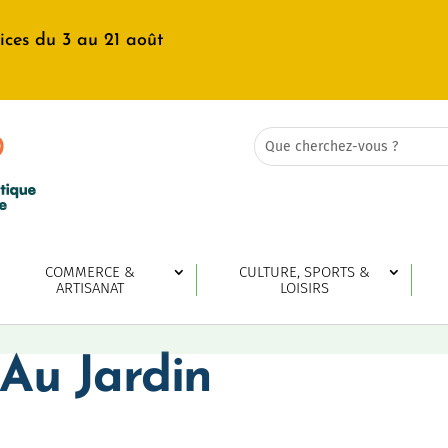
ices du 3 au 21 août
Rechercher:
Search
for...
COMMERCE &
CULTURE, SPORTS &
ARTISANAT
LOISIRS
Au Jardin