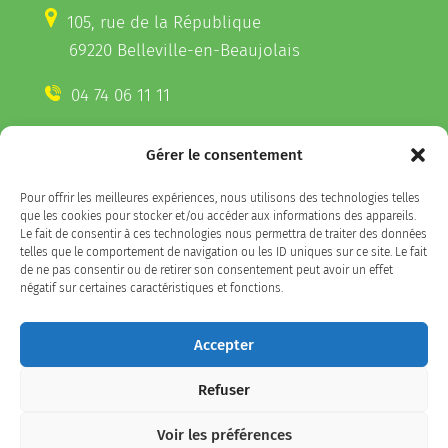
105, rue de la République
69220 Belleville-en-Beaujolais
04 74 06 11 11
Gérer le consentement
CONTACTEZ-NOUS
Pour offrir les meilleures expériences, nous utilisons des technologies telles
Télécharger l'appli Belleville
que les cookies pour stocker et/ou accéder aux informations des appareils.
sur votre smartphone
Le fait de consentir à ces technologies nous permettra de traiter des données
telles que le comportement de navigation ou les ID uniques sur ce site. Le fait
de ne pas consentir ou de retirer son consentement peut avoir un effet
négatif sur certaines caractéristiques et fonctions.
SUIVEZ-NOUS
Accepter
Refuser
Facebook
LinkedIn
Instagram
Voir les préférences