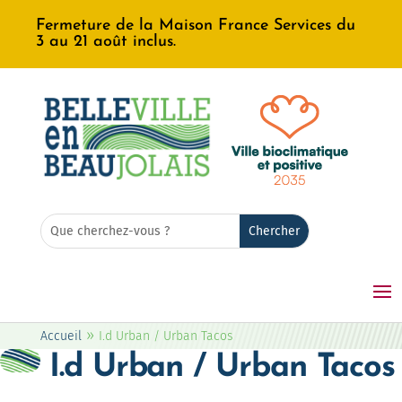
Fermeture de la Maison France Services du
3 au 21 août inclus.
Rechercher:
Search
for...
»
Accueil
I.d Urban / Urban Tacos
I.d Urban / Urban Tacos