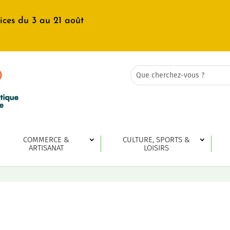
ices du 3 au 21 août
Rechercher:
Search
for...
COMMERCE &
CULTURE, SPORTS &
ARTISANAT
LOISIRS