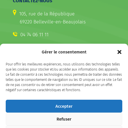
CONTACTEZ-NOUS
105, rue de la République
69220 Belleville-en-Beaujolais
04 74 06 11 11
Gérer le consentement
CONTACTEZ-NOUS
Pour offrir les meilleures expériences, nous utilisons des technologies telles
Télécharger l'appli Belleville
que les cookies pour stocker et/ou accéder aux informations des appareils.
sur votre smartphone
Le fait de consentir à ces technologies nous permettra de traiter des données
telles que le comportement de navigation ou les ID uniques sur ce site. Le fait
de ne pas consentir ou de retirer son consentement peut avoir un effet
négatif sur certaines caractéristiques et fonctions.
SUIVEZ-NOUS
Accepter
Refuser
Facebook
LinkedIn
Instagram