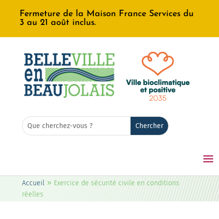
Fermeture de la Maison France Services du
3 au 21 août inclus.
Rechercher:
Search
for...
»
Accueil
Exercice de sécurité civile en conditions
réelles