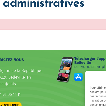
administratives
Télécharger l'app
TACTEZ-NOUS
Belleville
sur votre smartp
05, rue de la République
9220 Belleville-en-
eaujolais
Pour offrir l
cookies pour
4 74 06 11 11
ces technolo
navigation ou
consentement 
ONTACTEZ-NOUS