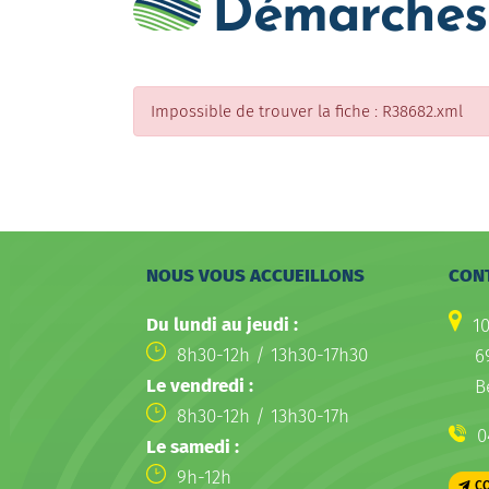
Démarches 
Impossible de trouver la fiche : R38682.xml
NOUS VOUS ACCUEILLONS
CON
Du lundi au jeudi :
1
8h30-12h / 13h30-17h30
6
Le vendredi :
B
8h30-12h / 13h30-17h
0
Le samedi :
9h-12h
C