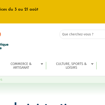
ices du 3 au 21 août
Rechercher:
Search
for...
COMMERCE &
CULTURE, SPORTS &
ARTISANAT
LOISIRS
es