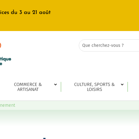
ices du 3 au 21 août
Rechercher:
Search
for...
COMMERCE &
CULTURE, SPORTS &
ARTISANAT
LOISIRS
gnement