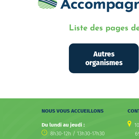
Accompag
Liste des pages de
Autres
organismes
NOUS VOUS ACCUEILLONS
CON
Du lundi au jeudi :
1
8h30-12h / 13h30-17h30
6