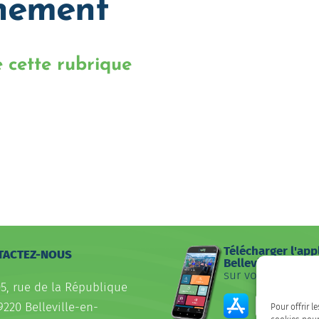
nement
 cette rubrique
Télécharger l'app
TACTEZ-NOUS
Belleville
sur votre smartp
05, rue de la République
9220 Belleville-en-
Pour offrir l