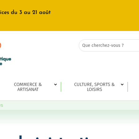
ices du 3 au 21 août
Rechercher:
Search
for...
COMMERCE &
CULTURE, SPORTS &
ARTISANAT
LOISIRS
es