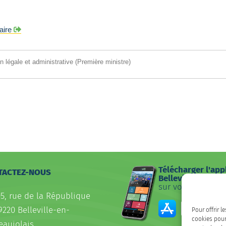
taire
on légale et administrative (Première ministre)
Télécharger l'app
TACTEZ-NOUS
Belleville
sur votre smartp
05, rue de la République
9220 Belleville-en-
Pour offrir l
cookies pour
eaujolais