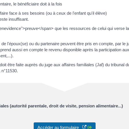
ire, le bénéficiaire doit à la fois
aire face à ses besoins (ou à ceux de l'enfant qu'il élève)
este insuffisant.
eenevidence">preuve</span> que les ressources de celui qui verse la
e l'époux(se) ou du partenaire peuvent être pris en compte, par le j
e prend aussi en compte le revenu disponible après la participation au
nt,...).
oit être faite auprès du juge aux affaires familiales (Jaf) du tribun
a n°11530.
les (autorité parentale, droit de visite, pension alimentaire...)
Accéder au formulaire