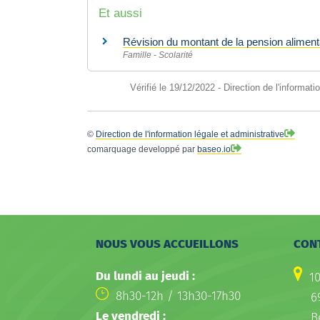
Et aussi
Révision du montant de la pension alimen
Famille - Scolarité
Vérifié le 19/12/2022 - Direction de l'informati
©
Direction de l'information légale et administrative
comarquage developpé par
baseo.io
NOUS VOUS ACCUEILLONS
CON
Du lundi au jeudi :
1
8h30-12h / 13h30-17h30
6
Le vendredi :
B