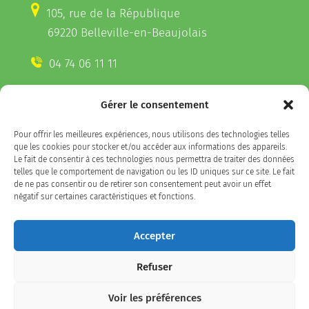
105, rue de la République
69220 Belleville-en-Beaujolais
04 74 06 11 11
Gérer le consentement
CONTACTEZ-NOUS
Pour offrir les meilleures expériences, nous utilisons des technologies telles
Télécharger l'appli Belleville
que les cookies pour stocker et/ou accéder aux informations des appareils.
sur votre smartphone
Le fait de consentir à ces technologies nous permettra de traiter des données
telles que le comportement de navigation ou les ID uniques sur ce site. Le fait
de ne pas consentir ou de retirer son consentement peut avoir un effet
négatif sur certaines caractéristiques et fonctions.
SUIVEZ-NOUS
Accepter
Refuser
Facebook
LinkedIn
Instagram
Voir les préférences