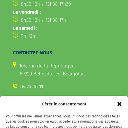
8h30-12h / 13h30-17h30
Le vendredi :
8h30-12h / 13h30-17h
Le samedi :
9h-12h
CONTACTEZ-NOUS
105, rue de la République
69220 Belleville-en-Beaujolais
04 74 06 11 11
Gérer le consentement
CONTACTEZ-NOUS
Pour offrir les meilleures expériences, nous utilisons des technologies telles
Télécharger l'appli Belleville
que les cookies pour stocker et/ou accéder aux informations des appareils.
sur votre smartphone
Le fait de consentir à ces technologies nous permettra de traiter des données