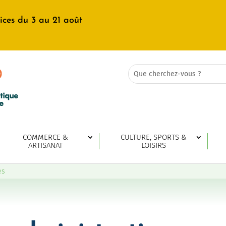
ices du 3 au 21 août
Rechercher:
Search
for...
COMMERCE &
CULTURE, SPORTS &
ARTISANAT
LOISIRS
es