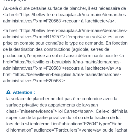
Au-delà d'une certaine surface de plancher, il est nécessaire de
<a href="https://belleville-en-beaujolais.fr/ma-mairie/demarches-
administratives/?xml=F20568">recourir à l'architecte</a>.
<a href="https://belleville-en-beaujolais.fr/ma-mairie/demarches-
administratives/?xml=R15257">L'emprise au sol</a> est aussi
prise en compte pour connaître le type de demande. En fonction
de la destination des constructions (agricole, serres de
production), l'emprise au sol est aussi déterminante pour le <a
href="https://belleville-en-beaujolais.fr/ma-mairie/demarches-
administratives/?xml=F20568">recours à l'architecte</a>.<a
href="https://belleville-en-beaujolais.fr/ma-mairie/demarches-
administratives/?xml=F20568">
Attention :
la surface de plancher ne doit pas être confondue avec la
surface privative des appartements de la<span
class="miseenevidence"> loi Carrez</span>. Celle-ci définit la
superficie de la partie privative du lot ou de la fraction de lot
lors de la <LienInterne LienPublication="F2604" type="Fiche
d'information" audience="Particuliers">vente</a> ou de l'achat