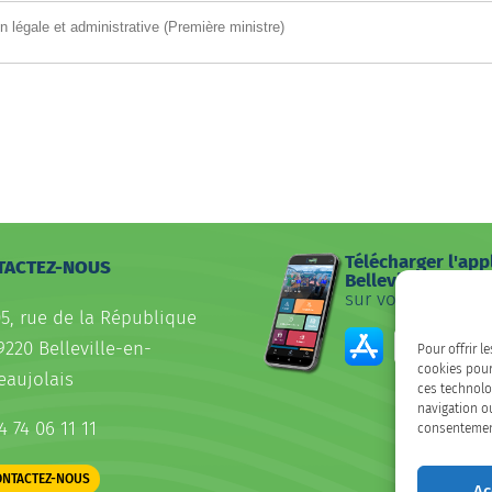
on légale et administrative (Première ministre)
Télécharger l'app
TACTEZ-NOUS
Belleville
sur votre smartp
05, rue de la République
9220 Belleville-en-
Pour offrir l
cookies pour
eaujolais
ces technolo
navigation ou
4 74 06 11 11
consentement 
ONTACTEZ-NOUS
Ac