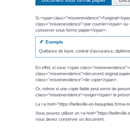
Document sous format papier
Docu
Si <span class="miseenevidence">l'original</sp
class="miseenevidence">par courrier</span> ou 
conserver sous forme papier</span>.
Exemple
Quittance de loyer, contrat d'assurance, diplôme
En effet, si vous <span class="miseenevidence
class="miseenevidence">document original papie
class="miseenevidence">de copie</span>.
Or, même si une copie fiable peut servir de preu
class="miseenevidence">exiger</span> la présen
La <a href="https://belleville-en-beaujolais.fr/
Vous pouvez utiliser un <a href="https://bellevi
vous devez conserver un document.