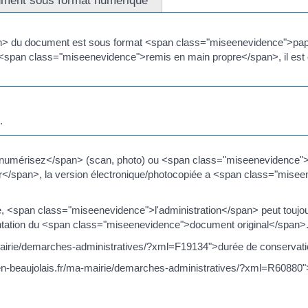
ment sous format numérique
an> du document est sous format <span class="miseenevidence">pap
<span class="miseenevidence">remis en main propre</span>, il est 
.
">numérisez</span> (scan, photo) ou <span class="miseenevidence
r</span>, la version électronique/photocopiée a <span class="mis
ve, <span class="miseenevidence">l'administration</span> peut touj
tation du <span class="miseenevidence">document original</span>
ma-mairie/demarches-administratives/?xml=F19134">durée de conservati
lle-en-beaujolais.fr/ma-mairie/demarches-administratives/?xml=R6088