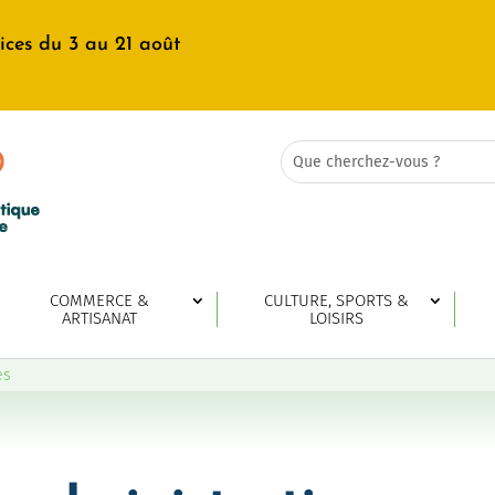
ices du 3 au 21 août
Rechercher:
Search
for...
COMMERCE &
CULTURE, SPORTS &
ARTISANAT
LOISIRS
es