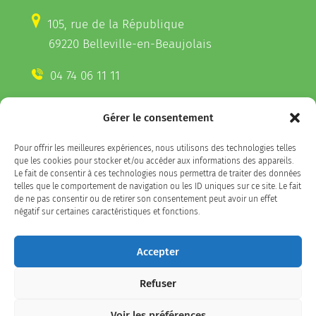
105, rue de la République
69220 Belleville-en-Beaujolais
04 74 06 11 11
Gérer le consentement
CONTACTEZ-NOUS
Pour offrir les meilleures expériences, nous utilisons des technologies telles
Télécharger l'appli Belleville
que les cookies pour stocker et/ou accéder aux informations des appareils.
sur votre smartphone
Le fait de consentir à ces technologies nous permettra de traiter des données
telles que le comportement de navigation ou les ID uniques sur ce site. Le fait
de ne pas consentir ou de retirer son consentement peut avoir un effet
négatif sur certaines caractéristiques et fonctions.
SUIVEZ-NOUS
Accepter
Refuser
Facebook
LinkedIn
Instagram
Voir les préférences