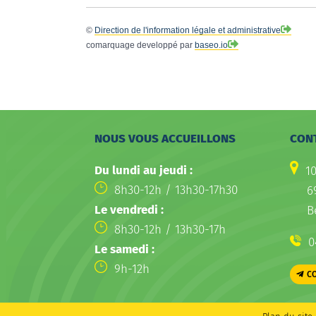
©
Direction de l'information légale et administrative
comarquage developpé par
baseo.io
NOUS VOUS ACCUEILLONS
CON
Du lundi au jeudi :
1
8h30-12h / 13h30-17h30
6
Le vendredi :
B
8h30-12h / 13h30-17h
0
Le samedi :
9h-12h
C