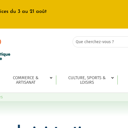
ices du 3 au 21 août
Rechercher:
Search
for...
COMMERCE &
CULTURE, SPORTS &
ARTISANAT
LOISIRS
es