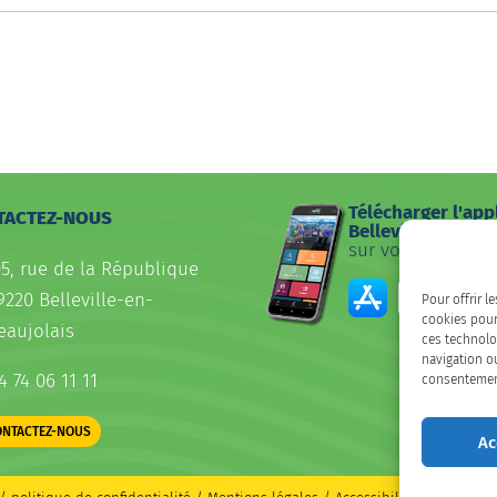
Télécharger l'app
TACTEZ-NOUS
Belleville
sur votre smartp
05, rue de la République
9220 Belleville-en-
Pour offrir l
cookies pour
eaujolais
ces technolo
navigation ou
4 74 06 11 11
consentement 
ONTACTEZ-NOUS
Ac