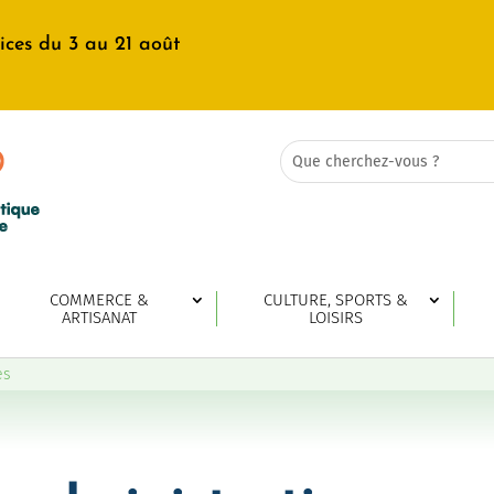
ices du 3 au 21 août
Rechercher:
Search
for...
COMMERCE &
CULTURE, SPORTS &
ARTISANAT
LOISIRS
es