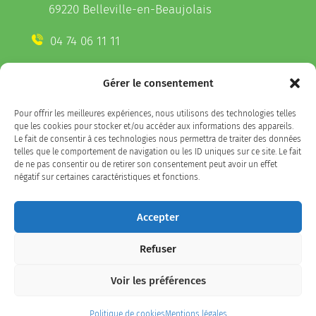
69220 Belleville-en-Beaujolais
04 74 06 11 11
Gérer le consentement
CONTACTEZ-NOUS
Pour offrir les meilleures expériences, nous utilisons des technologies telles
Télécharger l'appli Belleville
que les cookies pour stocker et/ou accéder aux informations des appareils.
sur votre smartphone
Le fait de consentir à ces technologies nous permettra de traiter des données
telles que le comportement de navigation ou les ID uniques sur ce site. Le fait
de ne pas consentir ou de retirer son consentement peut avoir un effet
négatif sur certaines caractéristiques et fonctions.
SUIVEZ-NOUS
Accepter
Refuser
Facebook
LinkedIn
Instagram
Voir les préférences
Plan du site
/
politique de confidentialité / Mentions
Politique de cookies
Mentions légales
légales
/
Accessibilité : partiellement conforme