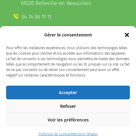
69220 Belleville-en-Beaujolais
04 74 06 11 11
Gérer le consentement
CONTACTEZ-NOUS
Pour offrir les meilleures expériences, nous utilisons des technologies telles
Télécharger l'appli Belleville
que les cookies pour stocker et/ou accéder aux informations des appareils.
sur votre smartphone
Le fait de consentir à ces technologies nous permettra de traiter des données
telles que le comportement de navigation ou les ID uniques sur ce site. Le fait
de ne pas consentir ou de retirer son consentement peut avoir un effet
négatif sur certaines caractéristiques et fonctions.
SUIVEZ-NOUS
Accepter
Refuser
Facebook
LinkedIn
Instagram
Voir les préférences
Plan du site
/
politique de confidentialité / Mentions
Politique de cookies
Mentions légales
légales
/
Accessibilité : partiellement conforme