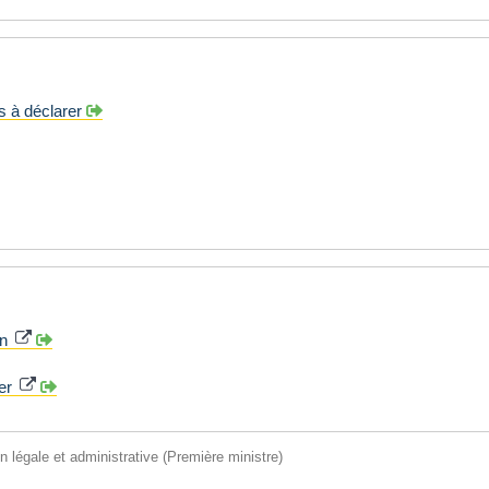
us à déclarer
on
ger
on légale et administrative (Première ministre)