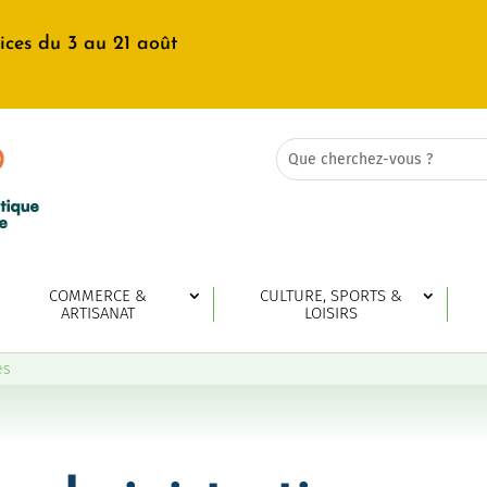
ices du 3 au 21 août
Rechercher:
Search
for...
COMMERCE &
CULTURE, SPORTS &
ARTISANAT
LOISIRS
es