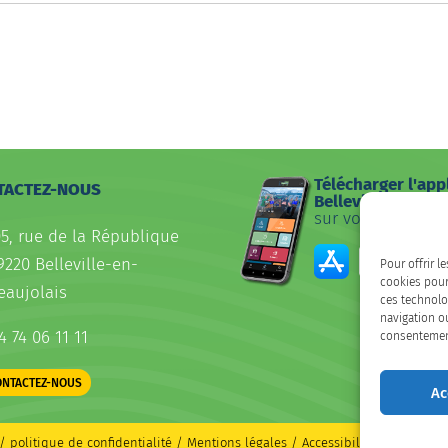
Télécharger l'app
TACTEZ-NOUS
Belleville
sur votre smartp
05, rue de la République
9220 Belleville-en-
Pour offrir l
cookies pour
eaujolais
ces technolo
navigation ou
4 74 06 11 11
consentement 
ONTACTEZ-NOUS
Ac
/
politique de confidentialité / Mentions légales
/
Accessibilité : partiell