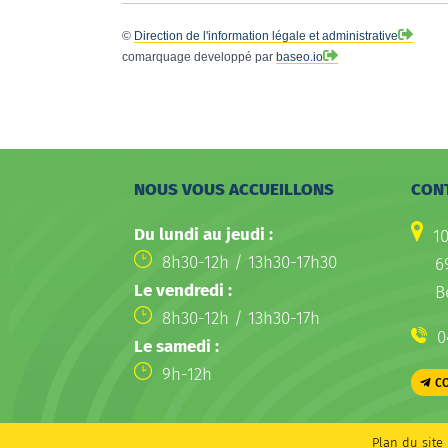
©
Direction de l'information légale et administrative
comarquage developpé par
baseo.io
NOUS VOUS ACCUEILLONS
CON
Du lundi au jeudi :
1
8h30-12h / 13h30-17h30
6
Le vendredi :
B
8h30-12h / 13h30-17h
0
Le samedi :
9h-12h
C
Plan du site