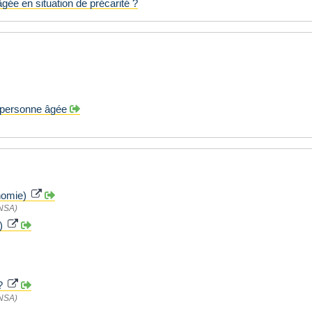
gée en situation de précarité ?
e personne âgée
onomie)
CNSA)
s)
 ?
CNSA)