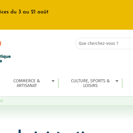
ices du 3 au 21 août
Rechercher:
Search
for...
COMMERCE &
CULTURE, SPORTS &
ARTISANAT
LOISIRS
es