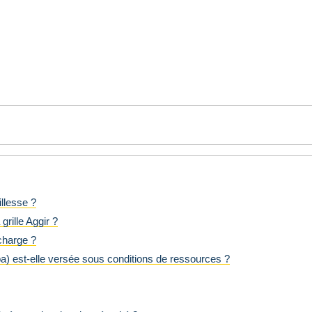
llesse ?
grille Aggir ?
 charge ?
pa) est-elle versée sous conditions de ressources ?