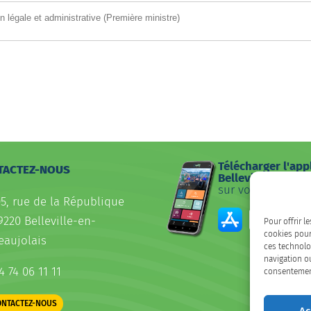
on légale et administrative (Première ministre)
Télécharger l'app
TACTEZ-NOUS
Belleville
sur votre smartp
05, rue de la République
9220 Belleville-en-
Pour offrir l
cookies pour
eaujolais
ces technolo
navigation ou
4 74 06 11 11
consentement 
ONTACTEZ-NOUS
Ac