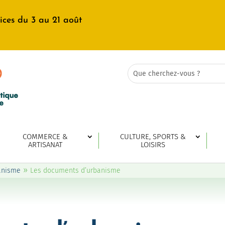
ices du 3 au 21 août
Rechercher:
Search
for...
COMMERCE &
CULTURE, SPORTS &
ARTISANAT
LOISIRS
»
anisme
Les documents d’urbanisme