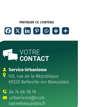
PARTAGER CE CONTENU
VOTRE
CONTACT
Service Urbanisme
105, rue de la République
69220 Belleville-en-Beaujolais
04 74 66 18 19
urbanisme@ccsb-
saonebeaujolais.fr