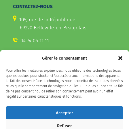
CONTACTEZ-NOUS
105, rue de la République
69220 Belleville-en-Beaujolais
04 74 06 11 11
Gérer le consentement
CONTACTEZ-NOUS
Pour offrir les meilleures expériences, nous utilisons des technologies telles
Télécharger l'appli Belleville
que les cookies pour stocker et/ou accéder aux informations des appareils.
sur votre smartphone
Le fait de consentir à ces technologies nous permettra de traiter des données
telles que le comportement de navigation ou les ID uniques sur ce site. Le fait
de ne pas consentir ou de retirer son consentement peut avoir un effet
négatif sur certaines caractéristiques et fonctions.
SUIVEZ-NOUS
Accepter
Refuser
Facebook
LinkedIn
Instagram